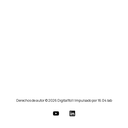
Derechos de autor © 2026 Digital1to1 | Impulsado por
16.04 lab