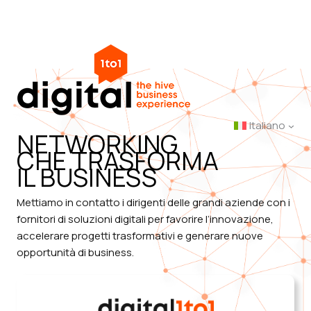
Vai
al
contenuto
Italiano
NETWORKING
CHE TRASFORMA
IL BUSINESS
Mettiamo in contatto i dirigenti delle grandi aziende con i
fornitori di soluzioni digitali per favorire l’innovazione,
accelerare progetti trasformativi e generare nuove
opportunità di business.