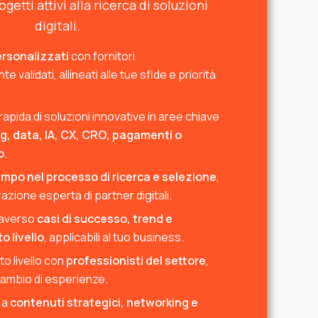
etti attivi alla ricerca di soluzioni
digitali.
ersonalizzati
con fornitori
validati, allineati alle tue sfide e priorità
rapida di soluzioni innovative in aree chiave
g, data, IA, CX, CRO, pagamenti o
o
.
empo nel processo di ricerca e selezione
,
azione esperta di partner digitali.
raverso
casi di successo, trend e
o livello
, applicabili al tuo business.
to livello con
professionisti del settore
,
ambio di esperienze.
 a
contenuti strategici, networking e