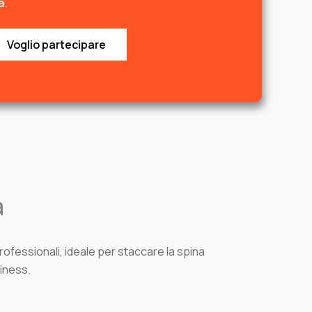
a
.
Voglio partecipare
a
professionali, ideale per staccare la spina
siness.