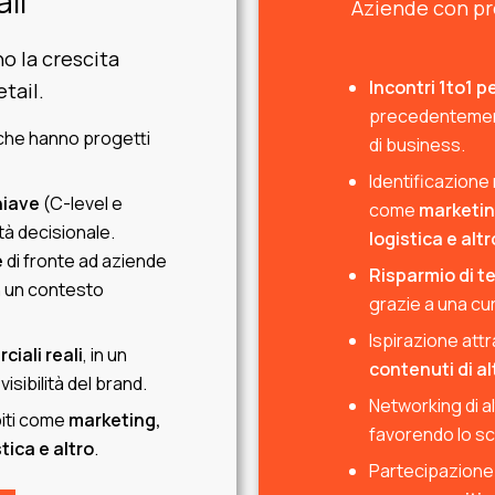
ali
Aziende con prog
o la crescita
Incontri 1to1 p
tail.
precedentemente 
che hanno progetti
di business.
Identificazione 
hiave
(C-level e
come
marketin
tà decisionale.
logistica e altr
e
di fronte ad aziende
Risparmio di t
in un contesto
grazie a una cur
Ispirazione att
iali reali
, in un
contenuti di alt
sibilità del brand.
Networking di al
biti come
marketing,
favorendo lo sc
tica e altro
.
Partecipazione