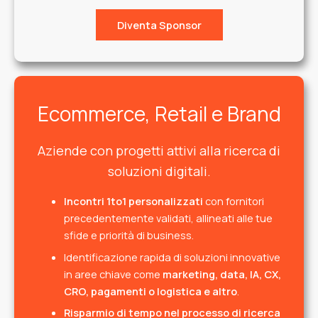
Diventa Sponsor
Ecommerce, Retail e Brand
Aziende con progetti attivi alla ricerca di
soluzioni digitali.
Incontri 1to1 personalizzati
con fornitori
precedentemente validati, allineati alle tue
sfide e priorità di business.
Identificazione rapida di soluzioni innovative
in aree chiave come
marketing, data, IA, CX,
CRO, pagamenti o logistica e altro
.
Risparmio di tempo nel processo di ricerca