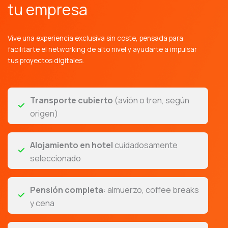
tu empresa
Vive una experiencia exclusiva sin coste, pensada para
facilitarte el networking de alto nivel y ayudarte a impulsar
tus proyectos digitales.
Transporte cubierto
(avión o tren, según
origen)
Alojamiento en hotel
cuidadosamente
seleccionado
Pensión completa
: almuerzo, coffee breaks
y cena