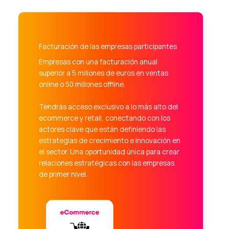
Facturación de las empresas participantes
Empresas con una facturación anual
superior a 5 millones de euros en ventas
online o 50 millones offline.
Tendrás acceso exclusivo a lo más alto del
ecommerce y retail, conectando con los
actores clave que están definiendo las
estrategias de crecimiento e innovación en
el sector. Una oportunidad única para crear
relaciones estratégicas con las empresas
de primer nivel.