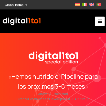
Ir
Global home
al
contenido
«Hemos nutrido el Pipeline para
los próximos 3-6 meses»
Alberto S. Balmisan
Director of Business Development- DAC Group